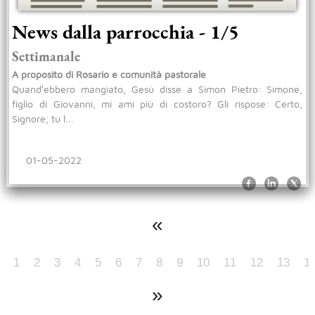
News dalla parrocchia - 1/5
Settimanale
A proposito di Rosario e comunità pastorale
Quand′ebbero mangiato, Gesù disse a Simon Pietro: Simone,
figlio di Giovanni, mi ami più di costoro? Gli rispose: Certo,
Signore, tu l...
01-05-2022
«
1
2
3
4
5
6
7
8
9
10
11
12
13
1
»