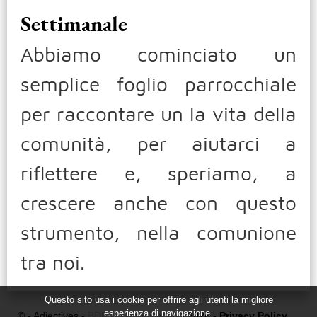
Settimanale
Abbiamo cominciato un
semplice foglio parrocchiale
per raccontare un la vita della
comunità, per aiutarci a
riflettere e, speriamo, a
crescere anche con questo
strumento, nella comunione
tra noi.
Questo sito usa i cookie per offrire agli utenti la migliore
esperienza di navigazione.
© - Adjectives -
BDF communication
- 2026 -
Privacy Policy