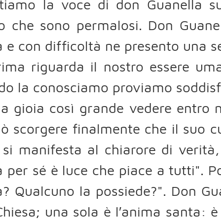
tiamo la voce di don Guanella sul
ro che sono permalosi. Don Guanel
à e con difficoltà ne presento una 
ima riguarda il nostro essere uma
do la conosciamo proviamo soddisf
a gioia così grande vedere entro ne
ò scorgere finalmente che il suo c
 si manifesta al chiarore di verità
à per sé è luce che piace a tutti". 
à? Qualcuno la possiede?". Don Gu
Chiesa; una sola è l′anima santa: è