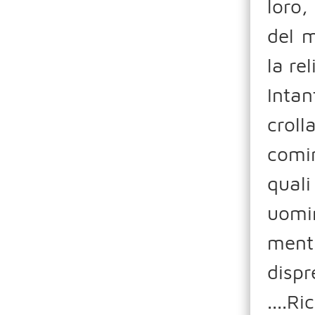
loro,
del 
la re
Intan
crol
comin
quali
uomin
mentr
disp
....R