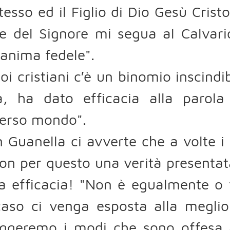
tesso ed il Figlio di Dio Gesù Cris
e del Signore mi segua al Calvari
 anima fedele".
oi cristiani c′è un binomio inscindi
tà, ha dato efficacia alla parola
verso mondo".
 Guanella ci avverte che a volte i
on per questo una verità presenta
a efficacia! "Non è egualmente o 
caso ci venga esposta alla megli
eggeremo i modi che sono offesa a