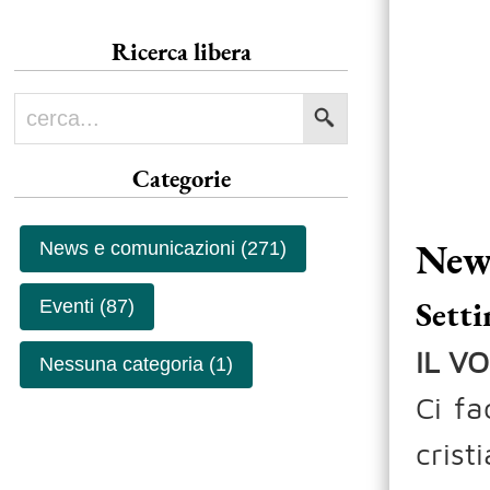
Ricerca libera
Categorie
News
News e comunicazioni (271)
Setti
Eventi (87)
IL V
Nessuna categoria (1)
Ci fa
cris