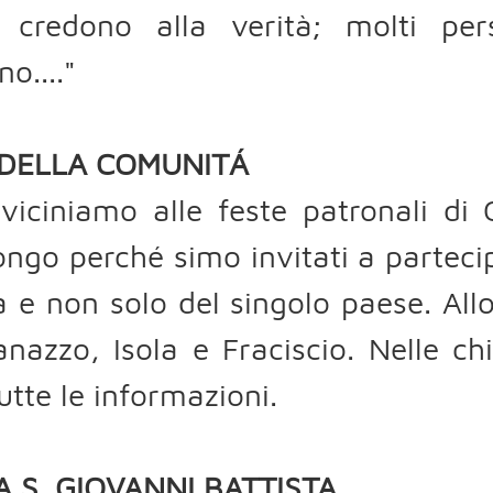
i credono alla verità; molti per
no...."
 DELLA COMUNITÁ
vviciniamo alle feste patronali d
ngo perché simo invitati a partec
a e non solo del singolo paese. All
anazzo, Isola e Fraciscio. Nelle c
utte le informazioni.
A S. GIOVANNI BATTISTA