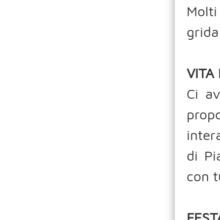
Molt
grida
VITA
Ci a
propo
inter
di Pi
con t
FEST