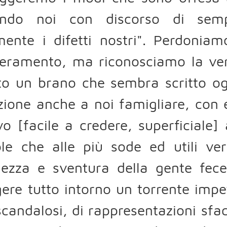
ando noi con discorso di semp
lmente i difetti nostri". Perdoni
ramento, ma riconosciamo la verit
rto un brano che sembra scritto o
zione anche a noi famigliare, con 
vo [facile a credere, superficiale]
ole che alle più sode ed utili ve
lezza e sventura della gente fece
ere tutto intorno un torrente impet
 scandalosi, di rappresentazioni sf