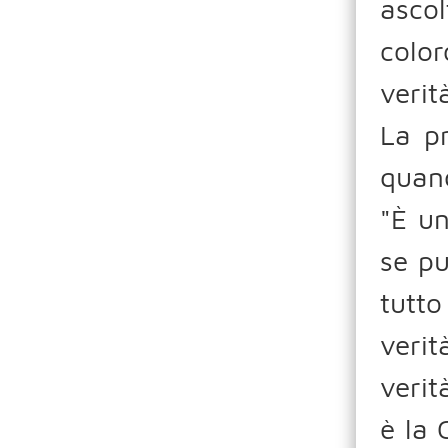
ascol
colo
verit
La pr
quan
"È un
se pu
tutto
verit
verit
è la 