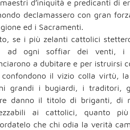
 maestri d′iniquità e predicanti di e
mondo declamassero con gran forza
ligione ed i Sacramenti.
to, se i più zelanti cattolici stet
la ad ogni soffiar dei venti, i 
ciarono a dubitare e per istruirsi co
 confondono il vizio colla virtù, l
i grandi i bugiardi, i traditori, 
e danno il titolo di briganti, di r
rezzabili ai cattolici, quanto p
icordatelo che chi odia la verità ca