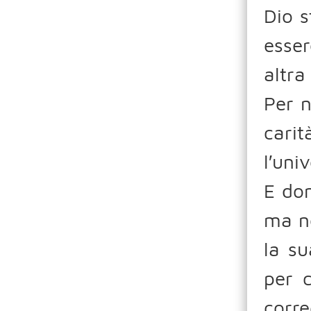
Dio s
esser
altra
Per n
cari
l′uni
E don
ma n
la su
per 
corr