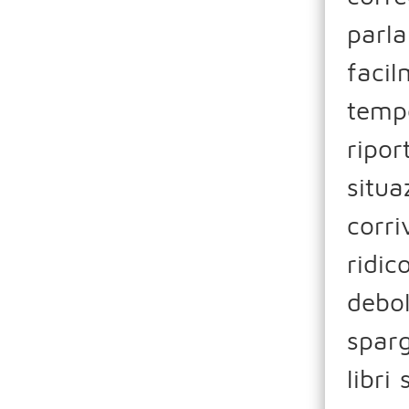
parl
faci
tempe
ripo
situa
corri
ridic
debo
sparg
libri