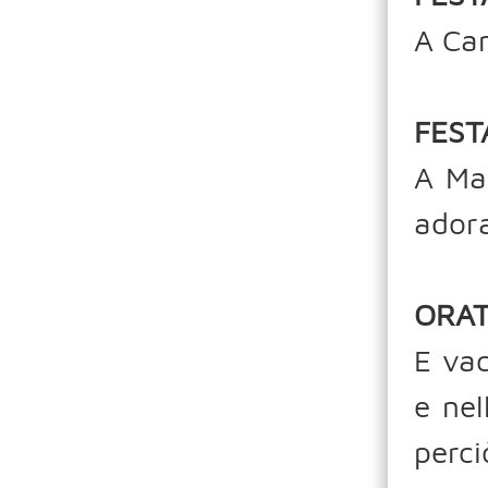
A Ca
FEST
A Mad
adora
ORAT
E vac
e nel
perci