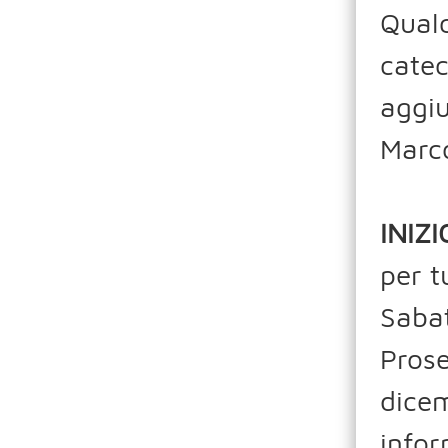
Qual
catec
aggi
Marc
INIZ
per t
Sabat
Prose
dicem
infor