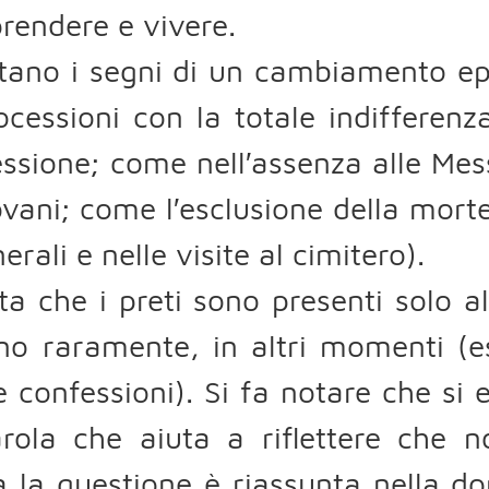
rendere e vivere.
otano i segni di un cambiamento e
ocessioni con la totale indifferenz
ssione; come nell′assenza alle Messe
ovani; come l′esclusione della mort
nerali e nelle visite al cimitero).
ta che i preti sono presenti solo a
o raramente, in altri momenti (es
e confessioni). Si fa notare che si 
arola che aiuta a riflettere che 
a la questione è riassunta nella 