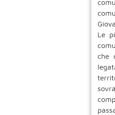
comu
comu
Giova
Le p
comun
che 
lega
terr
sovr
comp
pass