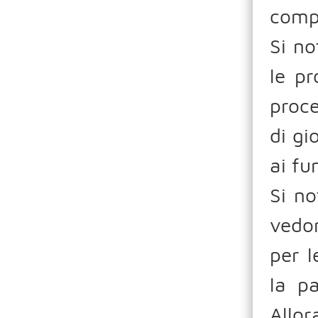
comp
Si n
le pr
proce
di gi
ai fu
Si no
vedon
per l
la p
Allor