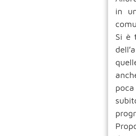
in u
comu
Si è 
dell′
quell
anche
poca 
subit
progr
Prop