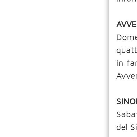
AVV
Dome
quatt
in fa
Avven
SINO
Sabat
del S