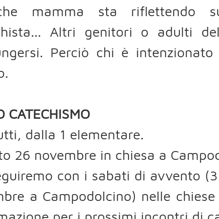
che mamma sta riflettendo sul
hista... Altri genitori o adulti 
ungersi. Perciò chi è intenzionat
o.
IO CATECHISMO
utti, dalla 1 elementare.
o 26 novembre in chiesa a Campodo
guiremo con i sabati di avvento (
bre a Campodolcino) nelle chiese p
mazione per i prossimi incontri di c