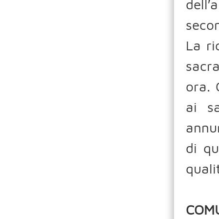
dell
secon
La ri
sacr
ora. 
ai s
annun
di q
quali
COMU