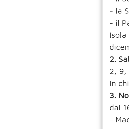
- la 
- il 
Isol
dice
2. Sa
2, 9,
In ch
3. No
dal 1
- Ma