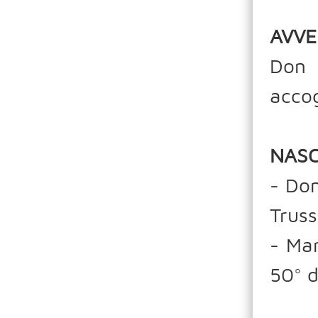
AVVE
Don 
accog
NASC
- Dom
Truss
- Mar
50° d