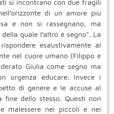
ti si incontrano con due fragili
nell′orizzonte di un amore più
esa e non si rassegnano, ma
ella quale l′altro è segno". La
ispondere esaustivamente al
ente nel cuore umano (Filippo e
siderato Giulia come segno ma
n urgenza educare. Invece i
spetto di genere e le accuse al
a fine dello stesso. Questi non
 malessere nei piccoli e nei