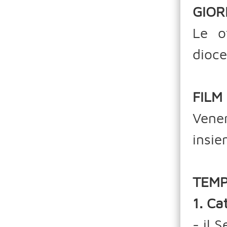
GIOR
Le o
dioc
FILM
Vene
insie
TEMP
1. Ca
- il 