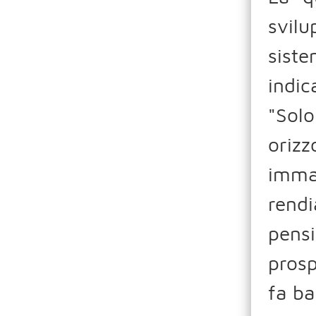
svil
siste
indic
"Solo
oriz
imma
rend
pensi
prosp
fa ba