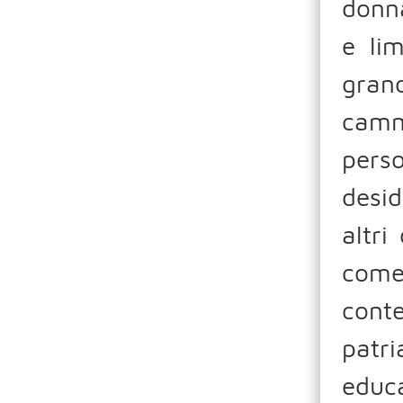
donna
e li
gran
cammi
pers
desid
altr
come
conte
patri
educ