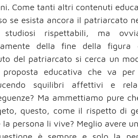
ni. Come tanti altri contenuti educa
o se esista ancora il patriarcato n
 studiosi rispettabili, ma ovvi
tamente della fine della figura
ituto del patriarcato si cerca un m
a proposta educativa che va per
ucendo squilibri affettivi e rel
eguenze? Ma ammettiamo pure che i
eto, questo, come il rispetto di 
la persona li vive? Meglio avere u
uestione è sempre e solo la pe