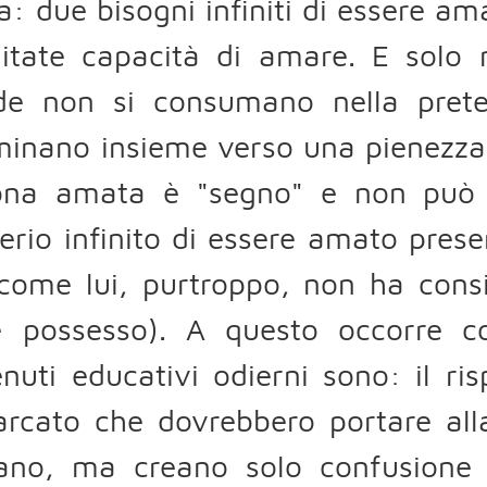
: due bisogni infiniti di essere ama
mitate capacità di amare. E solo 
de non si consumano nella pret
nano insieme verso una pienezza d
ona amata è "segno" e non può r
erio infinito di essere amato pres
i come lui, purtroppo, non ha con
 possesso). A questo occorre co
nuti educativi odierni sono: il ri
arcato che dovrebbero portare all
ano, ma creano solo confusione e