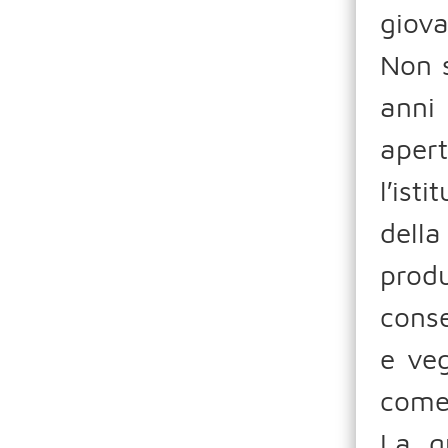
giova
Non s
anni
aper
l′ist
dell
prod
cons
e veg
come 
La q