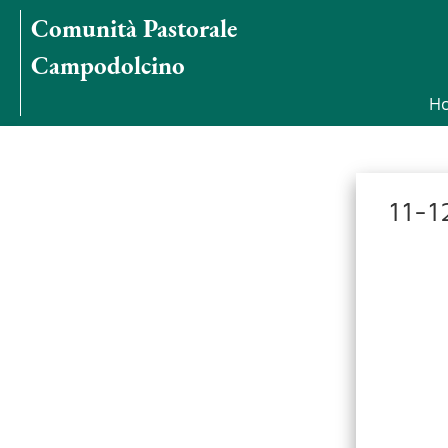
Comunità Pastorale
Campodolcino
H
11-1